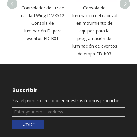
024ch
Controlador de luz de
Consola de
Conver
t Light
calidad Wing DMX512
iluminación del cabezal
Net-D
O FD-
Consola de
en movimiento de
iluminación DJ para
equipos para la
eventos FD-K01
programación de
iluminación de eventos
de etapa FD-K03
Suscribir
Sea el primero en conocer nuestros últimos productos.
Enviar