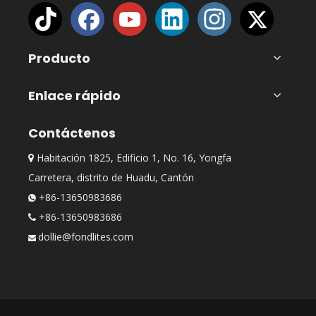
Producto
Enlace rápido
Contáctenos
Habitación 1825, Edificio 1, No. 16, Yongfa

Carretera, distrito de Huadu, Cantón
+86-13650983686

+86-13650983686

dollie@fondlites.com
