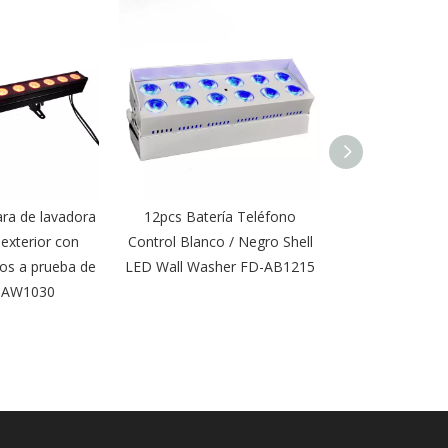
a de lavadora
12pcs Batería Teléfono
Arandela de
 exterior con
Control Blanco / Negro Shell
inalámbrica 
tos a prueba de
LED Wall Washer FD-AB1215
Batería Etapa
-AW1030