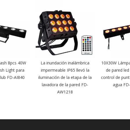
Wash 8pcs 40W
La inundación inalámbrica
10X30W Lámpar
sh Light para
impermeable IP65 llevó la
de pared led
club FD-AI840
iluminación de la etapa de la
control de pun
lavadora de la pared FD-
agua FD
AW1218