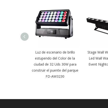
W RGBALC Color
Luz de escenario de brillo
Stage Wall 
impermeable Luz
estupendo del Color de la
Led Wall Wa
pared para Park
ciudad de 32 Uds 30W para
Event Night
AW2420
construir el puente del parque
FD-AW3230