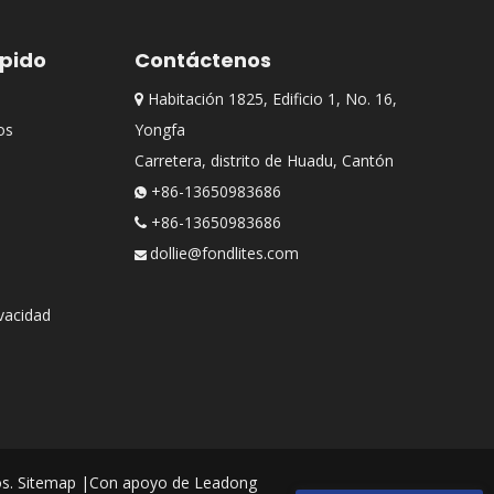
ápido
Contáctenos
Habitación 1825, Edificio 1, No. 16,

os
Yongfa
Carretera, distrito de Huadu, Cantón
+86-13650983686

+86-13650983686

dollie@fondlites.com

ivacidad
os.
Sitemap
|Con apoyo de
Leadong