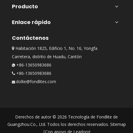
Producto
Enlace rápido
Contáctenos
Habitación 1825, Edificio 1, No. 16, Yongfa

Carretera, distrito de Huadu, Cantón
+86-13650983686

+86-13650983686

dollie@fondlites.com

Derechos de autor ©
2026
Tecnología de Fondlite de
Guangzhou.Co., Ltd. Todos los derechos reservados.
Sitemap
|Con apoyo de
Leadong