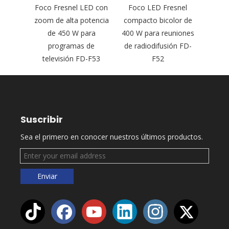
GBALC
Foco Fresnel LED con
Foco LED Fresnel
F
resnel
zoom de alta potencia
compacto bicolor de
c
ra la
de 450 W para
400 W para reuniones
venti
evisión
programas de
de radiodifusión FD-
pequ
televisión FD-F53
F52
para
Suscribir
Sea el primero en conocer nuestros últimos productos.
Enviar