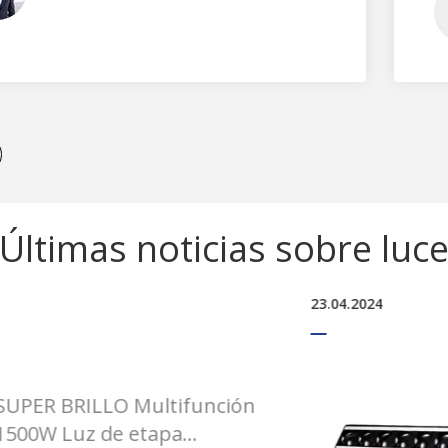
Últimas noticias sobre luc
Nuevo Barra de luz c
móvil con Zoom y haz