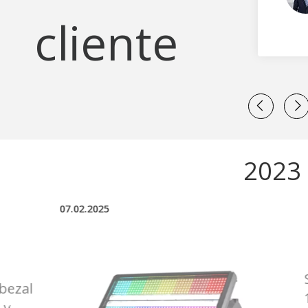
cliente
2023 
23.04.2024
SUPER BRILLO Multifunción
1500W Luz de etapa