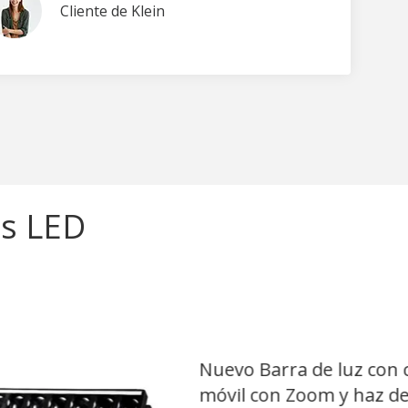
Cliente de Klein
es LED
23.04.2024
on cabezal
 de 40W,