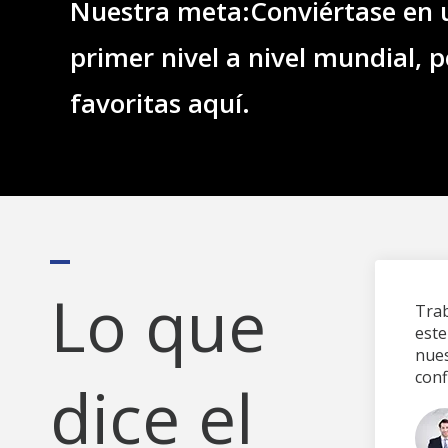
Nuestra meta:
Conviértase en 
primer nivel a nivel mundial, p
favoritas aquí.
Lo que
ntes productos y feliz cooperación con
Trab
es.
este
nues
conf
dice el
Cliente de Klein