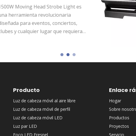
12 Uds.,
Fondlites 12*40W LED M
BAR THE ZOOM tiene una a
negra metalizada, integra
funciones de haz, atenuaci
iluminación auxiliar y zoom
diversas funciones.El haz d
colores brillantes y comple
distribución uniforme de l
luz, lo que lo hace adecuad
ocasiones como escenarios
conciertos.
Producto
Enlace r
Luz de cabeza móvil al aire libre
Hogar
Luz de cabeza móvil de perfil
Sobre nosotr
Luz de cabeza móvil LED
Productos
Luz par LED
Proyectos
Foco LED Fresnel
Servicio