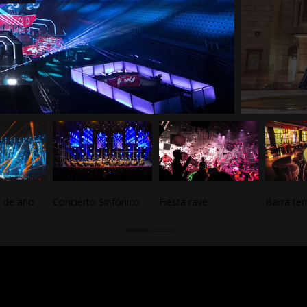
n de año
Concierto Sinfónico
Fiesta rave
Barra te