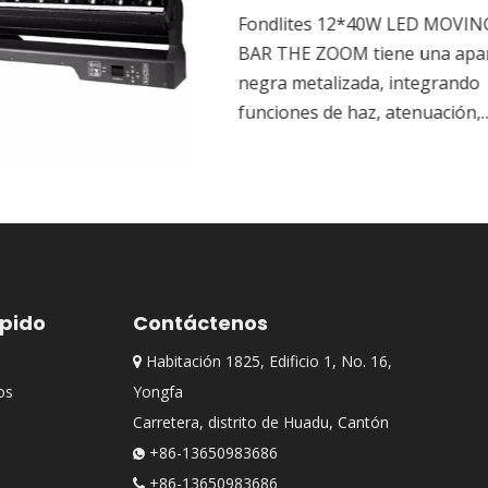
OVING BEAM
pariencia
ndo
ón,
, con
e luz tiene
tos y una
os puntos de
o para
 y
ápido
Contáctenos
Habitación 1825, Edificio 1, No. 16,

os
Yongfa
Carretera, distrito de Huadu, Cantón
+86-13650983686

+86-13650983686
